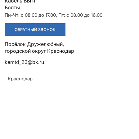
Разрядники
Стяжки
Кабель ВВГнг
+7 (918) 003-93-73
Болты
Пн-Чт: с 08.00 до 17.00, Пт: с 08.00 до 16.00
ОБРАТНЫЙ ЗВОНОК
Посёлок Дружелюбный,
городской округ Краснодар
Стоимость:
Цена по запросу
kemtd_23@bk.ru
Краснодар
ЗАКАЗАТЬ
ТУ:
ТУ 3449-001-52819896-2010
Армавир
Крепление:
Геленджик
Горячий Ключ
Крепление прессованием типа