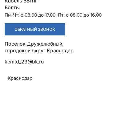
Разрядники
Стяжки
Кабель ВВГнг
+7 (918) 003-93-73
Болты
Пн-Чт: с 08.00 до 17.00, Пт: с 08.00 до 16.00
ОБРАТНЫЙ ЗВОНОК
Посёлок Дружелюбный, городской округ Краснодар
Стоимость:
kemtd_23@bk.ru
Цена по запросу
Краснодар
ЗАКАЗАТЬ
ТУ:
ТУ 3449-001-52819896-2010
Армавир
Материал:
Геленджик
Горячий Ключ
Из стальных