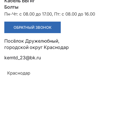
Разрядники
Стяжки
Кабель ВВГнг
+7 (918) 003-93-73
Болты
Пн-Чт: с 08.00 до 17.00, Пт: с 08.00 до 16.00
ОБРАТНЫЙ ЗВОНОК
Посёлок Дружелюбный,
городской округ Краснодар
Стоимость:
Цена по запросу
kemtd_23@bk.ru
Краснодар
ЗАКАЗАТЬ
ТУ:
Армавир
ТУ 3449-001-52819896-2010
Геленджик
Материал:
Горячий Ключ
Из алюминиевых
Донецк