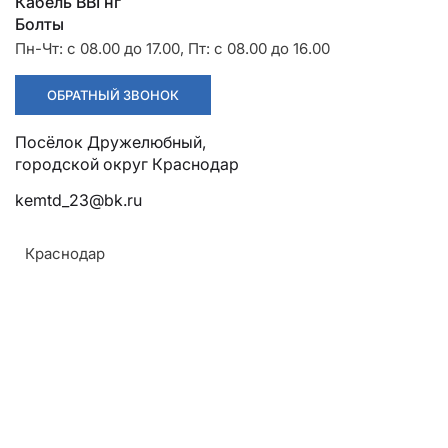
Разрядники
Стяжки
Кабель ВВГнг
+7 (918) 003-93-73
Болты
Пн-Чт: с 08.00 до 17.00, Пт: с 08.00 до 16.00
ОБРАТНЫЙ ЗВОНОК
Посёлок Дружелюбный, городской округ Краснодар
Стоимость:
kemtd_23@bk.ru
Цена по запросу
Краснодар
ЗАКАЗАТЬ
ТУ:
Армавир
ТУ 3449-001-52819896-2010
Геленджик
Горячий Ключ
Материал:
Донецк
Из медных
Краснодар