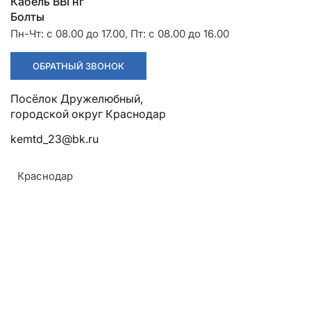
Разрядники
Стяжки
Кабель ВВГнг
+7 (918) 003-93-73
Болты
Пн-Чт: с 08.00 до 17.00, Пт: с 08.00 до 16.00
ОБРАТНЫЙ ЗВОНОК
Посёлок Дружелюбный,
городской округ Краснодар
Стоимость:
Цена по запросу
kemtd_23@bk.ru
Краснодар
ЗАКАЗАТЬ
Армавир
Геленджик
Горячий Ключ
Назначение:
Донецк
Для крепления алюминиевых, сталеалюминиевых,
Краснодар
алюминиевых полых и медных проводов
Кропоткин
Ростов