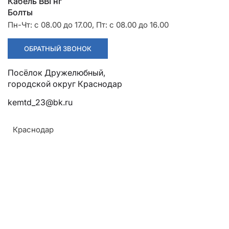
Разрядники
Стяжки
Кабель ВВГнг
+7 (918) 003-93-73
Болты
Пн-Чт: с 08.00 до 17.00, Пт: с 08.00 до 16.00
ОБРАТНЫЙ ЗВОНОК
Посёлок Дружелюбный, городской округ Краснодар
Стоимость:
kemtd_23@bk.ru
Цена по запросу
Краснодар
ЗАКАЗАТЬ
ТУ:
Армавир
ТУ 3449-001-52819896-2010
Геленджик
Материал:
Горячий Ключ
Алюминий
Донецк