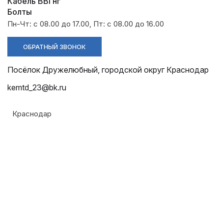
Разрядники
Стяжки
Кабель ВВГнг
+7 (918) 003-93-73
Болты
Пн-Чт: с 08.00 до 17.00, Пт: с 08.00 до 16.00
ОБРАТНЫЙ ЗВОНОК
Посёлок Дружелюбный, городской округ Краснодар
Стоимость:
kemtd_23@bk.ru
Цена по запросу
Краснодар
ЗАКАЗАТЬ
ТУ:
Армавир
ТУ 3449-001-52819896-2010
Геленджик
Материал:
Горячий Ключ
Алюминий
Донецк