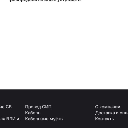
Армавир
Геленджик
Горячий Ключ
Донецк
Краснодар
Кропоткин
Ростов
Севастополь
Симферополь
ОТПРАВИТЬ
Ставрополь
+7 (861) 234-19-13
Туапсе
персональных данных
ые СВ
Провод СИП
О компании
Кабель
Доставка и опл
для ВЛИ и
Кабельные муфты
Контакты