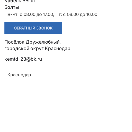
Разрядники
Стяжки
Кабель ВВГнг
+7 (918) 003-93-73
Болты
Пн-Чт: с 08.00 до 17.00, Пт: с 08.00 до 16.00
ОБРАТНЫЙ ЗВОНОК
Посёлок Дружелюбный,
городской округ Краснодар
Стоимость:
Цена по запросу
kemtd_23@bk.ru
Краснодар
ЗАКАЗАТЬ
ТУ:
Армавир
ТУ 3449-001-52819896-2010
Геленджик
Материал:
Горячий Ключ
Алюминий
Донецк