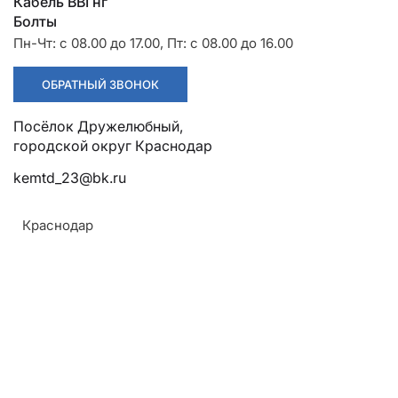
Разрядники
Стяжки
Кабель ВВГнг
+7 (918) 003-93-73
Болты
Пн-Чт: с 08.00 до 17.00, Пт: с 08.00 до 16.00
ОБРАТНЫЙ ЗВОНОК
Посёлок Дружелюбный,
городской округ Краснодар
Стоимость:
Цена по запросу
kemtd_23@bk.ru
Краснодар
ЗАКАЗАТЬ
ТУ:
Армавир
ТУ 3449-001-52819896-2010
Геленджик
Материал:
Горячий Ключ
Медь
Донецк