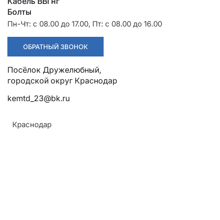
Разрядники
Стяжки
Кабель ВВГнг
+7 (918) 003-93-73
Болты
Пн-Чт: с 08.00 до 17.00, Пт: с 08.00 до 16.00
ОБРАТНЫЙ ЗВОНОК
Посёлок Дружелюбный,
городской округ Краснодар
Стоимость:
Цена по запросу
kemtd_23@bk.ru
Краснодар
ЗАКАЗАТЬ
ТУ:
ТУ 3449-001-52819896-2010
Материал:
Алюминий
Армавир