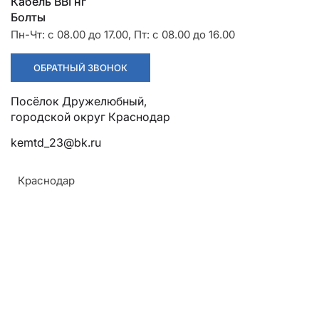
Разрядники
Стяжки
Кабель ВВГнг
+7 (918) 003-93-73
Болты
Пн-Чт: с 08.00 до 17.00, Пт: с 08.00 до 16.00
ОБРАТНЫЙ ЗВОНОК
Посёлок Дружелюбный, городской округ Краснодар
Стоимость:
kemtd_23@bk.ru
Цена по запросу
Краснодар
ЗАКАЗАТЬ
ТУ:
ТУ 3449-001-52819896-2010
Материал:
Алюминий