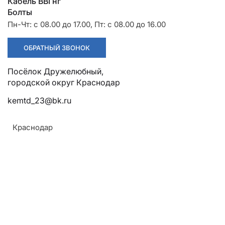
Разрядники
Стяжки
Кабель ВВГнг
+7 (918) 003-93-73
Болты
Пн-Чт: с 08.00 до 17.00, Пт: с 08.00 до 16.00
ОБРАТНЫЙ ЗВОНОК
Посёлок Дружелюбный,
городской округ Краснодар
Стоимость:
94.45 руб.
kemtd_23@bk.ru
Краснодар
ЗАКАЗАТЬ
Класс напряжения:
6–20 КВ
Марки изоляторов:
Шф-20г, шф-20г1, шф-20уо, шпф, шпс