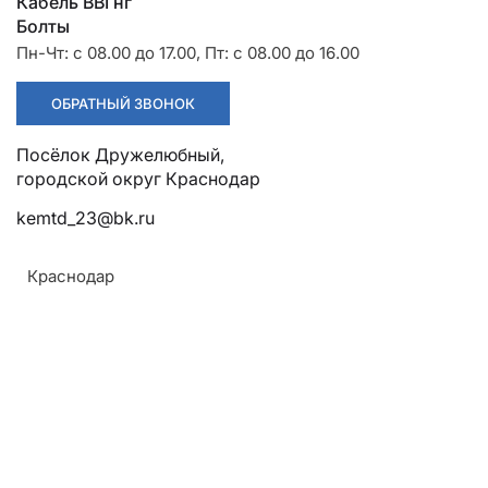
Разрядники
Стяжки
Кабель ВВГнг
+7 (918) 003-93-73
Болты
Пн-Чт: с 08.00 до 17.00, Пт: с 08.00 до 16.00
ОБРАТНЫЙ ЗВОНОК
Посёлок Дружелюбный,
городской округ Краснодар
Стоимость:
Цена по запросу
kemtd_23@bk.ru
Краснодар
ЗАКАЗАТЬ
Напряжение:
20 кВ
ТУ:
Армавир
ТУ 3494-003-57966314-2006
Геленджик