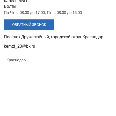
Разрядники
Стяжки
Кабель ВВГнг
+7 (918) 003-93-73
Болты
Пн-Чт: с 08.00 до 17.00, Пт: с 08.00 до 16.00
ОБРАТНЫЙ ЗВОНОК
Посёлок Дружелюбный, городской округ Краснодар
Стоимость:
kemtd_23@bk.ru
Цена по запросу
Краснодар
ЗАКАЗАТЬ
Напряжение:
110 кВ
ТУ:
Армавир
ТУ 3494-009-57966314-2008
Геленджик