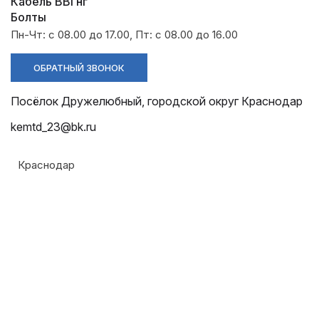
Разрядники
Стяжки
Кабель ВВГнг
+7 (918) 003-93-73
Болты
Пн-Чт: с 08.00 до 17.00, Пт: с 08.00 до 16.00
ОБРАТНЫЙ ЗВОНОК
Посёлок Дружелюбный, городской округ Краснодар
kemtd_23@bk.ru
Стоимость:
Цена по запросу
Краснодар
ЗАКАЗАТЬ
Напряжение:
Армавир
330кВ
Геленджик
ТУ: