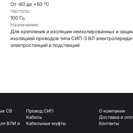
От -60 до +50 °C
Частота:
Армавир
100 Гц
Геленджик
Назначение:
Горячий Ключ
Донецк
Для крепления и изоляции неизолированных и защи
Краснодар
изоляцией проводов типа СИП-3 ВЛ электропередач
Кропоткин
электростанций и подстанций
Ростов
Севастополь
Симферополь
ОТПРАВИТЬ
Ставрополь
+7 (861) 234-19-13
Туапсе
персональных данных
ые СВ
Провод СИП
О компании
Кабель
Доставка и опл
ля ВЛИ и
Кабельные муфты
Контакты