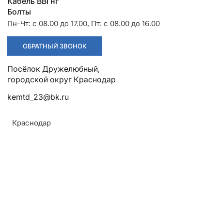
Разрядники
Стяжки
Кабель ВВГнг
+7 (918) 003-93-73
Болты
Пн-Чт: с 08.00 до 17.00, Пт: с 08.00 до 16.00
ОБРАТНЫЙ ЗВОНОК
Посёлок Дружелюбный, городской округ Краснодар
kemtd_23@bk.ru
Стоимость:
Цена по запросу
Краснодар
ЗАКАЗАТЬ
Напряжение:
150кВ
Армавир
ТУ: