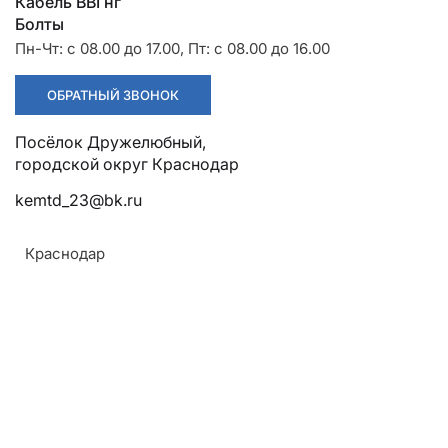
Разрядники
Стяжки
Кабель ВВГнг
+7 (918) 003-93-73
Болты
Пн-Чт: с 08.00 до 17.00, Пт: с 08.00 до 16.00
ОБРАТНЫЙ ЗВОНОК
Посёлок Дружелюбный,
городской округ Краснодар
kemtd_23@bk.ru
Стоимость:
Цена по запросу
Краснодар
ЗАКАЗАТЬ
Напряжение:
110кВ
Армавир
ТУ: