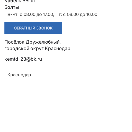
Разрядники
Стяжки
Кабель ВВГнг
+7 (918) 003-93-73
Болты
Пн-Чт: с 08.00 до 17.00, Пт: с 08.00 до 16.00
ОБРАТНЫЙ ЗВОНОК
Посёлок Дружелюбный, городской округ Краснодар
kemtd_23@bk.ru
Стоимость:
Цена по запросу
Краснодар
ЗАКАЗАТЬ
Напряжение:
110кВ
Армавир
ТУ: