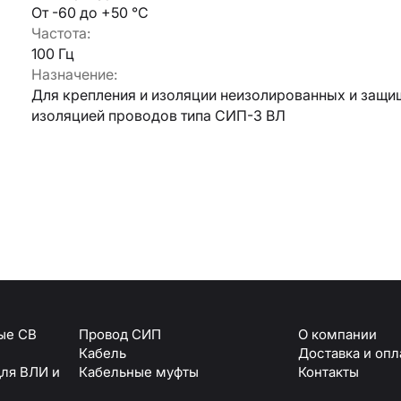
От -60 до +50 °C
Частота:
Армавир
100 Гц
Геленджик
Назначение:
Горячий Ключ
Донецк
Для крепления и изоляции неизолированных и защ
Краснодар
изоляцией проводов типа СИП-3 ВЛ
Кропоткин
Ростов
Севастополь
Симферополь
ОТПРАВИТЬ
Ставрополь
+7 (861) 234-19-13
Туапсе
персональных данных
ые СВ
Провод СИП
О компании
Кабель
Доставка и опл
для ВЛИ и
Кабельные муфты
Контакты