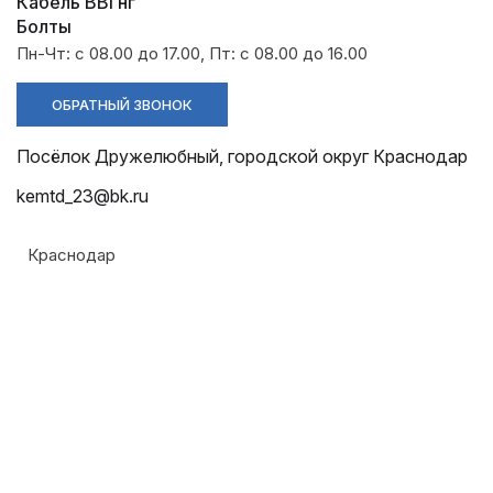
Разрядники
Стяжки
Кабель ВВГнг
+7 (918) 003-93-73
Болты
Пн-Чт: с 08.00 до 17.00, Пт: с 08.00 до 16.00
ОБРАТНЫЙ ЗВОНОК
Посёлок Дружелюбный, городской округ Краснодар
kemtd_23@bk.ru
Стоимость:
Цена по запросу
Краснодар
ЗАКАЗАТЬ
Напряжение:
Армавир
500кВ
Геленджик
ТУ: