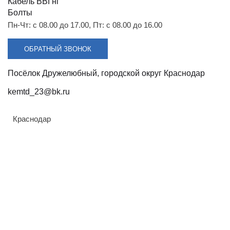
Разрядники
Стяжки
Кабель ВВГнг
+7 (918) 003-93-73
Болты
Пн-Чт: с 08.00 до 17.00, Пт: с 08.00 до 16.00
ОБРАТНЫЙ ЗВОНОК
Посёлок Дружелюбный, городской округ Краснодар
kemtd_23@bk.ru
Стоимость:
Цена по запросу
Краснодар
ЗАКАЗАТЬ
Напряжение:
Армавир
330кВ
Геленджик
ТУ: