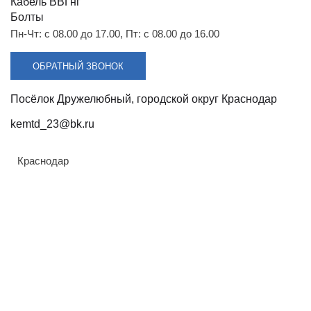
Разрядники
Стяжки
Кабель ВВГнг
ЗАКАЗАТЬ
+7 (918) 003-93-73
Болты
Пн-Чт: с 08.00 до 17.00, Пт: с 08.00 до 16.00
Траверса веерная
ОБРАТНЫЙ ЗВОНОК
изолирующая трехфазная
ТВИ12.5/10-П02-4УХЛ1
Посёлок Дружелюбный, городской округ Краснодар
kemtd_23@bk.ru
Напряжение
ТУ
6-10 кВ
ТУ 3494-007-82442590-
2008
Краснодар
Конструкция
Все характеристики
Изоляционная конструкция
высокой заводской
готовности
Цена по запросу
ЗАКАЗАТЬ
Траверса веерная
изолирующая трехфазная