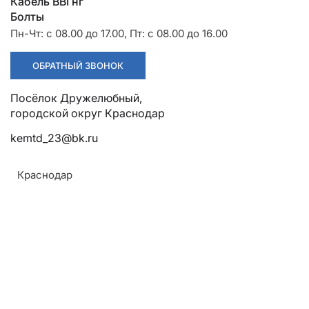
Разрядники
Стяжки
Кабель ВВГнг
Цена по запросу
+7 (918) 003-93-73
ЗАКАЗАТЬ
Болты
Пн-Чт: с 08.00 до 17.00, Пт: с 08.00 до 16.00
Устройство защиты от
ОБРАТНЫЙ ЗВОНОК
атмосферных перенапряжений
УЗД-1.3
Посёлок Дружелюбный, городской округ Краснодар
kemtd_23@bk.ru
Сечение проводов
Совместимость
35-150 мм²
СИП-3
Назначение
Краснодар
Для защиты проводов
СИП-3 от грозовых
перенапряжений
642.60 руб
ЗАКАЗАТЬ
Устройство защиты от
атмосферных перенапряжений
УЗД-4