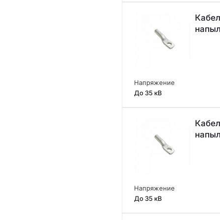
Кабел
напы
Напряжение
До 35 кВ
Кабел
напы
Напряжение
До 35 кВ