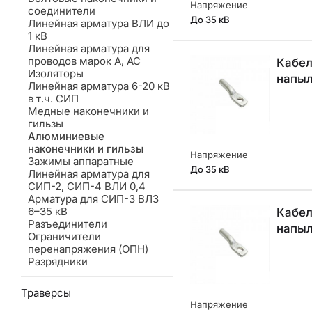
Напряжение
соединители
До 35 кВ
Линейная арматура ВЛИ до
1 кВ
Линейная арматура для
проводов марок А, АС
Кабел
Изоляторы
напы
Линейная арматура 6-20 кВ
в т.ч. СИП
Медные наконечники и
гильзы
Алюминиевые
наконечники и гильзы
Напряжение
Зажимы аппаратные
До 35 кВ
Линейная арматура для
СИП-2, СИП-4 ВЛИ 0,4
Арматура для СИП-3 ВЛЗ 6–
35 кВ
Кабел
Разъединители
напы
Ограничители
перенапряжения (ОПН)
Разрядники
Траверсы
Напряжение