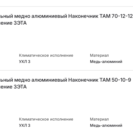
ьный медно алюминиевый Наконечник ТАМ 70-12-1
ление ЗЭТА
Климатическое исполнение
Материал
УХЛ 3
Медь-алюминий
ьный медно алюминиевый Наконечник ТАМ 50-10-9
Армавир
ление ЗЭТА
Геленджик
Горячий Ключ
Донецк
Краснодар
Кропоткин
Ростов
Климатическое исполнение
Материал
Севастополь
УХЛ 3
Медь-алюминий
Симферополь