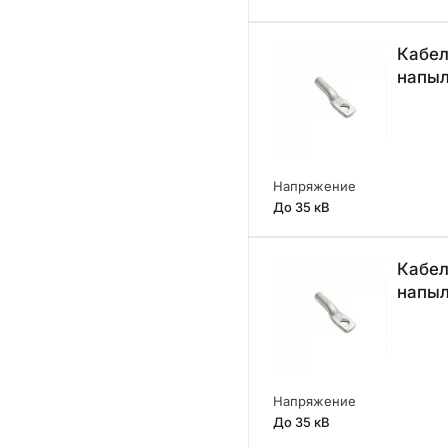
Кабел
напы
Напряжение
До 35 кВ
Кабел
напы
Напряжение
До 35 кВ