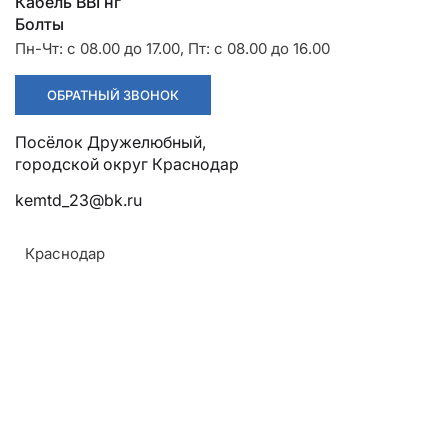
Разрядники
Стяжки
Кабель ВВГнг
+7 (918) 003-93-73
Болты
Пн-Чт: с 08.00 до 17.00, Пт: с 08.00 до 16.00
ОБРАТНЫЙ ЗВОНОК
Посёлок Дружелюбный,
городской округ Краснодар
kemtd_23@bk.ru
Стоимость:
Цена по запросу
Краснодар
ЗАКАЗАТЬ
Напряжение:
До 6 кВ
ТУ: