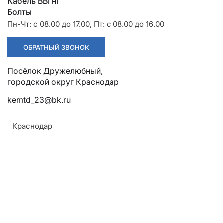
Разрядники
Стяжки
Кабель ВВГнг
+7 (918) 003-93-73
Болты
Пн-Чт: с 08.00 до 17.00, Пт: с 08.00 до 16.00
ОБРАТНЫЙ ЗВОНОК
Посёлок Дружелюбный, городской округ Краснодар
kemtd_23@bk.ru
Стоимость:
Цена по запросу
Краснодар
ЗАКАЗАТЬ
Напряжение:
До 1 кВ
ТУ: