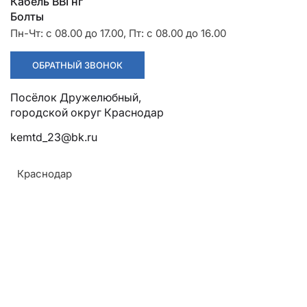
Разрядники
Стяжки
Кабель ВВГнг
+7 (918) 003-93-73
Болты
Пн-Чт: с 08.00 до 17.00, Пт: с 08.00 до 16.00
ОБРАТНЫЙ ЗВОНОК
Посёлок Дружелюбный,
городской округ Краснодар
kemtd_23@bk.ru
Стоимость:
Цена по запросу
Краснодар
ЗАКАЗАТЬ
Напряжение:
До 1 кВ
ТУ: