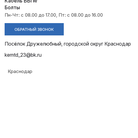
Разрядники
Стяжки
Кабель ВВГнг
+7 (918) 003-93-73
Болты
Пн-Чт: с 08.00 до 17.00, Пт: с 08.00 до 16.00
ОБРАТНЫЙ ЗВОНОК
Посёлок Дружелюбный, городской округ Краснодар
kemtd_23@bk.ru
Стоимость:
Цена по запросу
Краснодар
ЗАКАЗАТЬ
Напряжение:
До 1 кВ
ТУ: