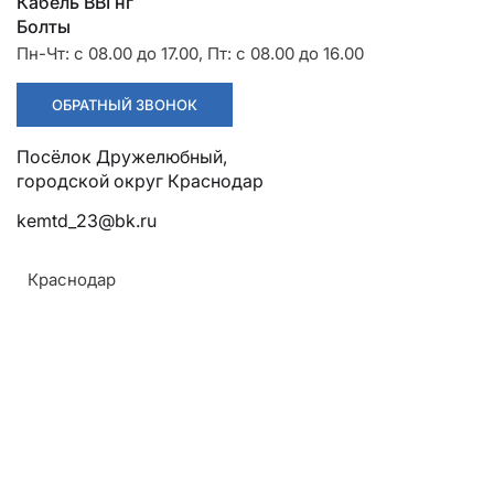
Разрядники
Стяжки
Кабель ВВГнг
+7 (918) 003-93-73
Болты
Пн-Чт: с 08.00 до 17.00, Пт: с 08.00 до 16.00
ОБРАТНЫЙ ЗВОНОК
Посёлок Дружелюбный, городской округ Краснодар
kemtd_23@bk.ru
Стоимость:
Цена по запросу
Краснодар
ЗАКАЗАТЬ
Напряжение:
До 1 кВ
ТУ: