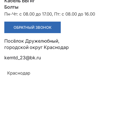
Разрядники
Стяжки
Кабель ВВГнг
+7 (918) 003-93-73
Болты
Пн-Чт: с 08.00 до 17.00, Пт: с 08.00 до 16.00
ОБРАТНЫЙ ЗВОНОК
Посёлок Дружелюбный, городской округ Краснодар
kemtd_23@bk.ru
Краснодар
Стоимость:
Цена по запросу
ЗАКАЗАТЬ
Напряжение: