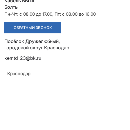
Разрядники
Стяжки
Кабель ВВГнг
+7 (918) 003-93-73
Болты
Пн-Чт: с 08.00 до 17.00, Пт: с 08.00 до 16.00
ОБРАТНЫЙ ЗВОНОК
Посёлок Дружелюбный, городской округ Краснодар
kemtd_23@bk.ru
Краснодар
Стоимость:
Цена по запросу
ЗАКАЗАТЬ
Напряжение: