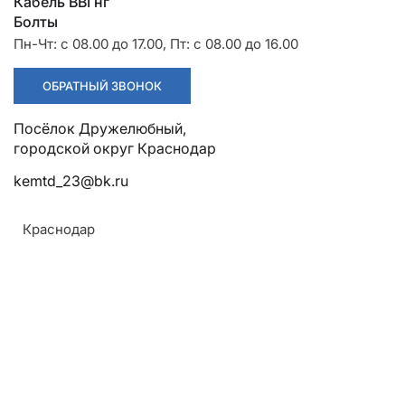
Разрядники
Стяжки
Кабель ВВГнг
+7 (918) 003-93-73
Болты
Пн-Чт: с 08.00 до 17.00, Пт: с 08.00 до 16.00
ОБРАТНЫЙ ЗВОНОК
Посёлок Дружелюбный,
городской округ Краснодар
kemtd_23@bk.ru
Стоимость:
Цена по запросу
Краснодар
ЗАКАЗАТЬ
Напряжение:
До 1 кВ
ТУ: