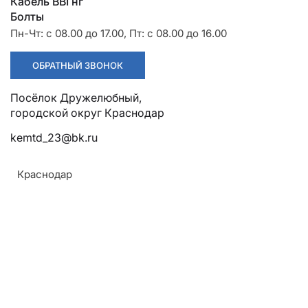
Разрядники
Стяжки
Кабель ВВГнг
+7 (918) 003-93-73
Болты
Пн-Чт: с 08.00 до 17.00, Пт: с 08.00 до 16.00
ОБРАТНЫЙ ЗВОНОК
Посёлок Дружелюбный, городской округ Краснодар
kemtd_23@bk.ru
Краснодар
Стоимость:
Цена по запросу
ЗАКАЗАТЬ
Напряжение: