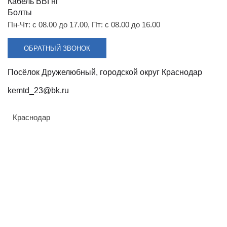
Разрядники
Стяжки
Кабель ВВГнг
+7 (918) 003-93-73
Болты
Пн-Чт: с 08.00 до 17.00, Пт: с 08.00 до 16.00
ОБРАТНЫЙ ЗВОНОК
Посёлок Дружелюбный, городской округ Краснодар
kemtd_23@bk.ru
Краснодар
Стоимость:
Цена по запросу
ЗАКАЗАТЬ
Напряжение: