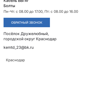
Разрядники
Стяжки
Кабель ВВГнг
+7 (918) 003-93-73
Болты
Пн-Чт: с 08.00 до 17.00, Пт: с 08.00 до 16.00
ОБРАТНЫЙ ЗВОНОК
Посёлок Дружелюбный,
городской округ Краснодар
kemtd_23@bk.ru
Стоимость:
537.49 руб
Краснодар
ЗАКАЗАТЬ
Напряжение:
До 1 кВ
ТУ: