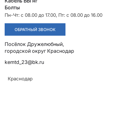
Разрядники
Стяжки
Кабель ВВГнг
+7 (918) 003-93-73
Болты
Пн-Чт: с 08.00 до 17.00, Пт: с 08.00 до 16.00
ОБРАТНЫЙ ЗВОНОК
Посёлок Дружелюбный,
городской округ Краснодар
kemtd_23@bk.ru
Стоимость:
Цена по запросу
Краснодар
ЗАКАЗАТЬ
Напряжение:
До 1 кВ
ТУ: