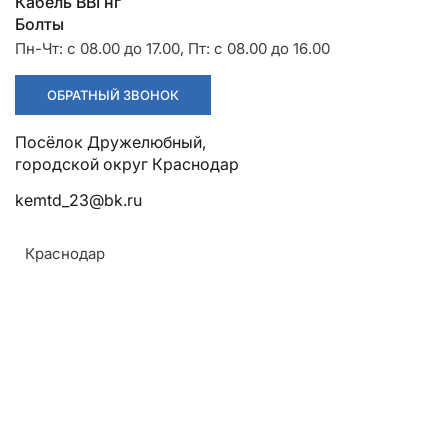
Разрядники
Стяжки
Кабель ВВГнг
+7 (918) 003-93-73
Болты
Пн-Чт: с 08.00 до 17.00, Пт: с 08.00 до 16.00
ОБРАТНЫЙ ЗВОНОК
Посёлок Дружелюбный, городской округ Краснодар
kemtd_23@bk.ru
Стоимость:
508.83 руб
Краснодар
ЗАКАЗАТЬ
Напряжение:
До 1 кВ
ТУ: