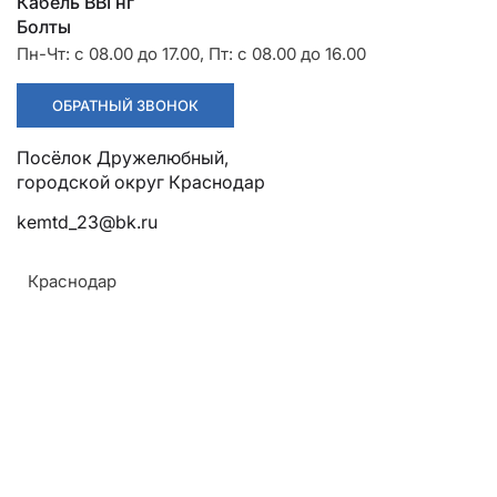
Разрядники
Стяжки
Кабель ВВГнг
+7 (918) 003-93-73
Болты
Пн-Чт: с 08.00 до 17.00, Пт: с 08.00 до 16.00
ОБРАТНЫЙ ЗВОНОК
Посёлок Дружелюбный, городской округ Краснодар
kemtd_23@bk.ru
Стоимость:
Цена по запросу
Краснодар
ЗАКАЗАТЬ
Напряжение:
Без брони
Покрытие: