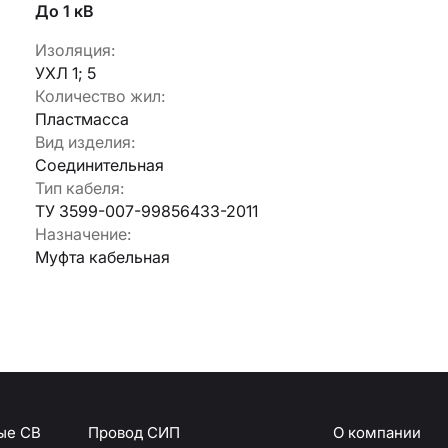
До 1 кВ
Изоляция:
Армавир
УХЛ 1; 5
Геленджик
Количество жил:
Горячий Ключ
Пластмасса
Донецк
Вид изделия:
Краснодар
Соединительная
Кропоткин
Тип кабеля:
Ростов
ТУ 3599-007-99856433-2011
Севастополь
Назначение:
Симферополь
ОТПРАВИТЬ
Муфта кабельная
Ставрополь
+7 (861) 234-19-13
Туапсе
персональных данных
ые СВ
Провод СИП
О компании