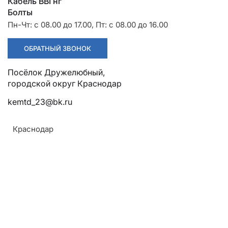
Разрядники
Стяжки
Кабель ВВГнг
+7 (918) 003-93-73
Болты
Пн-Чт: с 08.00 до 17.00, Пт: с 08.00 до 16.00
ОБРАТНЫЙ ЗВОНОК
Посёлок Дружелюбный, городской округ Краснодар
kemtd_23@bk.ru
Стоимость:
Цена по запросу
Краснодар
ЗАКАЗАТЬ
Напряжение:
Без брони
Покрытие: