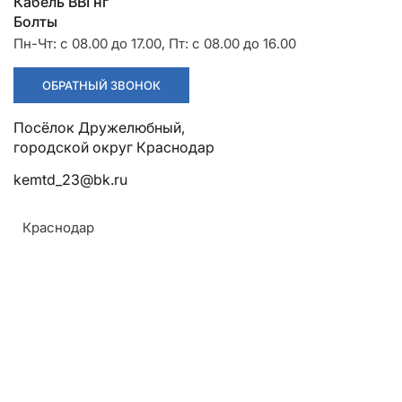
Разрядники
Стяжки
Кабель ВВГнг
+7 (918) 003-93-73
Болты
Пн-Чт: с 08.00 до 17.00, Пт: с 08.00 до 16.00
ОБРАТНЫЙ ЗВОНОК
Посёлок Дружелюбный,
городской округ Краснодар
Стоимость:
Цена по запросу
kemtd_23@bk.ru
Краснодар
ЗАКАЗАТЬ
Напряжение:
До 1 кВ
ТУ:
ТУ 3599-007-99856433-2011