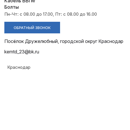
Разрядники
Стяжки
Кабель ВВГнг
+7 (918) 003-93-73
Болты
Пн-Чт: с 08.00 до 17.00, Пт: с 08.00 до 16.00
ОБРАТНЫЙ ЗВОНОК
Посёлок Дружелюбный, городской округ Краснодар
kemtd_23@bk.ru
Краснодар
Стоимость:
Цена по запросу
ЗАКАЗАТЬ
Напряжение: