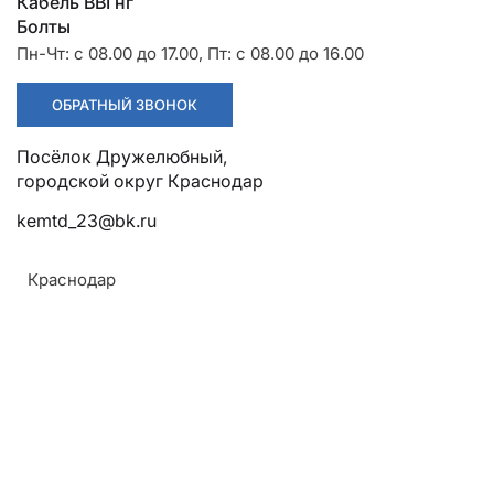
Разрядники
Стяжки
Кабель ВВГнг
+7 (918) 003-93-73
Болты
Пн-Чт: с 08.00 до 17.00, Пт: с 08.00 до 16.00
ОБРАТНЫЙ ЗВОНОК
Посёлок Дружелюбный,
городской округ Краснодар
kemtd_23@bk.ru
Стоимость:
Краснодар
1 088.88 руб
ЗАКАЗАТЬ
Напряжение: