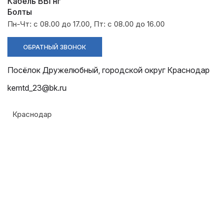
Разрядники
Стяжки
Кабель ВВГнг
+7 (918) 003-93-73
Болты
Пн-Чт: с 08.00 до 17.00, Пт: с 08.00 до 16.00
ОБРАТНЫЙ ЗВОНОК
Посёлок Дружелюбный, городской округ Краснодар
kemtd_23@bk.ru
Краснодар
Стоимость:
Цена по запросу
ЗАКАЗАТЬ
Напряжение: