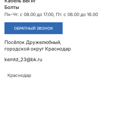
Разрядники
Стяжки
Кабель ВВГнг
+7 (918) 003-93-73
Болты
Пн-Чт: с 08.00 до 17.00, Пт: с 08.00 до 16.00
ОБРАТНЫЙ ЗВОНОК
Посёлок Дружелюбный,
городской округ Краснодар
kemtd_23@bk.ru
Стоимость:
Краснодар
Цена по запросу
ЗАКАЗАТЬ
Напряжение: