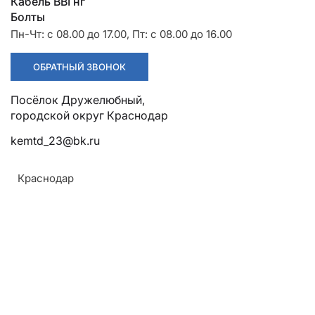
Разрядники
Стяжки
Кабель ВВГнг
+7 (918) 003-93-73
Болты
Пн-Чт: с 08.00 до 17.00, Пт: с 08.00 до 16.00
ОБРАТНЫЙ ЗВОНОК
Посёлок Дружелюбный, городской округ Краснодар
kemtd_23@bk.ru
Стоимость:
Цена по запросу
Краснодар
ЗАКАЗАТЬ
Напряжение:
Армавир
До 1 кВ
Геленджик
ТУ: