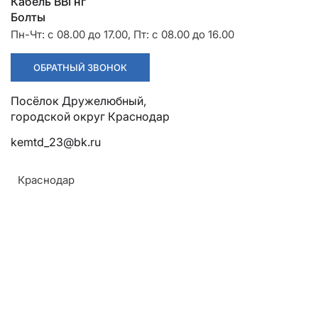
Разрядники
Стяжки
Кабель ВВГнг
Тип
Все характеристики
+7 (918) 003-93-73
Болты
Концевая
Цена по запросу
Пн-Чт: с 08.00 до 17.00, Пт: с 08.00 до 16.00
ЗАКАЗАТЬ
ОБРАТНЫЙ ЗВОНОК
Кабельная Муфта 4 КНТп-1
Посёлок Дружелюбный,
(150-240) без наконечников
городской округ Краснодар
ЗЭТА (Бумага)
kemtd_23@bk.ru
Напряжение
ТУ
До 1 кВ
ТУ 3599-007-99856433-2011
Краснодар
Тип
Все характеристики
Концевая
Цена по запросу
ЗАКАЗАТЬ
Кабельная Муфта 4 КВТп-1 (150-
240) без наконечников ЗЭТА
(Бумага)