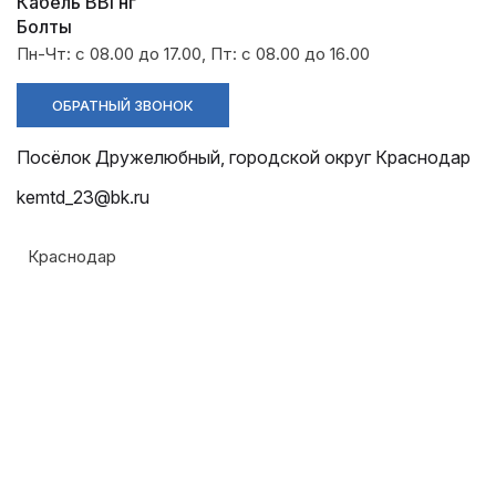
Разрядники
Стяжки
Кабель ВВГнг
+7 (918) 003-93-73
Болты
Пн-Чт: с 08.00 до 17.00, Пт: с 08.00 до 16.00
ОБРАТНЫЙ ЗВОНОК
Посёлок Дружелюбный, городской округ Краснодар
kemtd_23@bk.ru
Краснодар
Стоимость:
Цена по запросу
ЗАКАЗАТЬ
Напряжение: